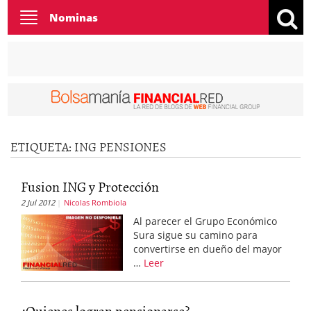
Toggle
Nominas
navigation
ETIQUETA:
ING PENSIONES
Fusion ING y Protección
2 Jul 2012
Nicolas Rombiola
Al parecer el Grupo Económico
Sura sigue su camino para
convertirse en dueño del mayor
…
Leer
¿Quienes logran pensionarse?