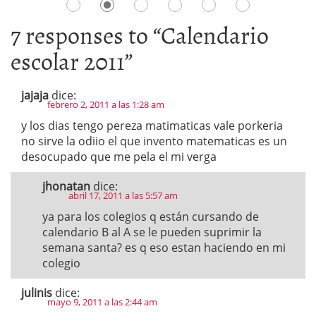
7 responses to “
Calendario
escolar 2011
”
jajaja
dice:
febrero 2, 2011 a las 1:28 am
y los dias tengo pereza matimaticas vale porkeria
no sirve la odiio el que invento matematicas es un
desocupado que me pela el mi verga
jhonatan
dice:
abril 17, 2011 a las 5:57 am
ya para los colegios q están cursando de
calendario B al A se le pueden suprimir la
semana santa? es q eso estan haciendo en mi
colegio
julinis
dice:
mayo 9, 2011 a las 2:44 am