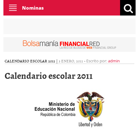
Toggle
Nominas
navigation
CALENDARIO ESCOLAR 2011
|
3 ENERO, 2011
-
Escrito por:
admin
Calendario escolar 2011