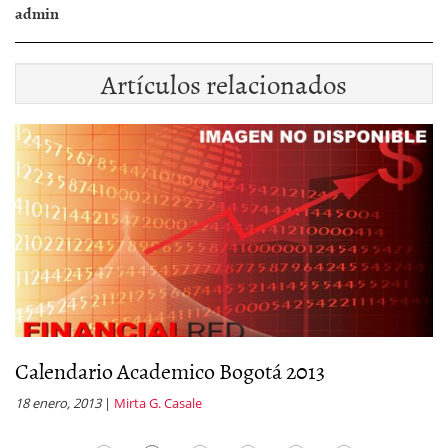
admin
Artículos relacionados
Calendario Academico Bogotá 2013
C
18 enero, 2013
|
Mirta G. Casale
6 