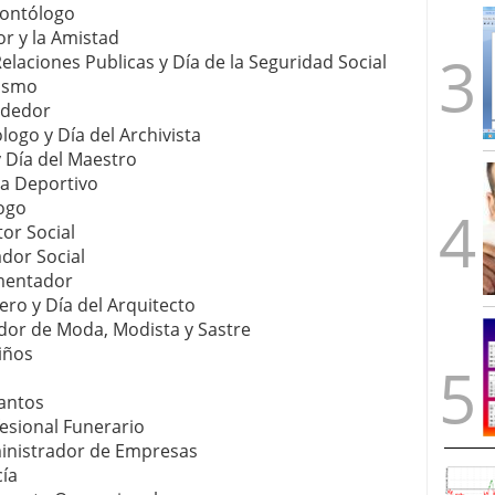
rontólogo
r y la Amistad
elaciones Publicas y Día de la Seguridad Social
rismo
ndedor
logo y Día del Archivista
y Día del Maestro
ta Deportivo
logo
or Social
ador Social
umentador
ero y Día del Arquitecto
ador de Moda, Modista y Sastre
iños
santos
esional Funerario
ministrador de Empresas
cía