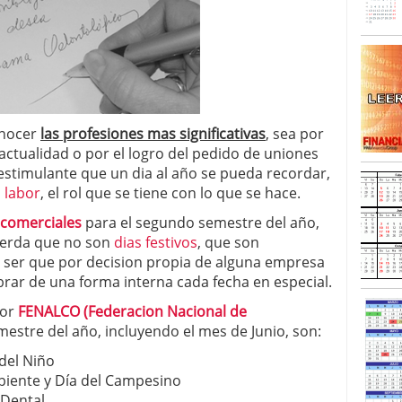
onocer
las profesiones mas significativas
, sea por
a actualidad o por el logro del pedido de uniones
estimulante que un dia al año se pueda recordar,
o labor
, el rol que se tiene con lo que se hace.
 comerciales
para el segundo semestre del año,
cuerda que no son
dias festivos
, que son
o ser que por decision propia de alguna empresa
brar de una forma interna cada fecha en especial.
por
FENALCO (Federacion Nacional de
mestre del año, incluyendo el mes de Junio, son:
 del Niño
biente y Día del Campesino
 Dental