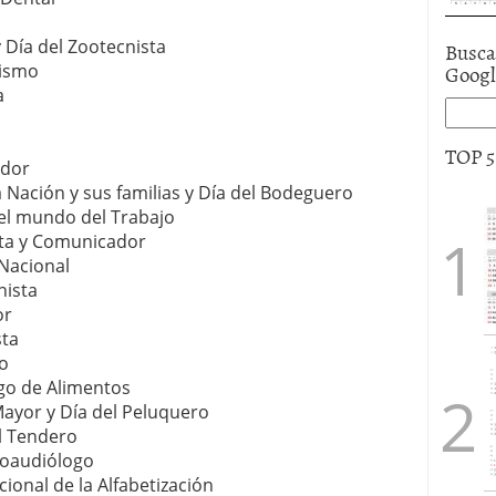
 Día del Zootecnista
Busca
Goog
vismo
a
TOP 
ador
la Nación y sus familias y Día del Bodeguero
n el mundo del Trabajo
sta y Comunicador
 Nacional
nista
or
sta
ro
ogo de Alimentos
Mayor y Día del Peluquero
l Tendero
noaudiólogo
ional de la Alfabetización