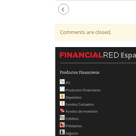
Previous
Comments are closed.
Esp
Productos Financieros
IPC
Productos Financieros
Depósitos
Fondos Cotizados
Fondos de Inversión
Créditos
Préstamos
Seguros