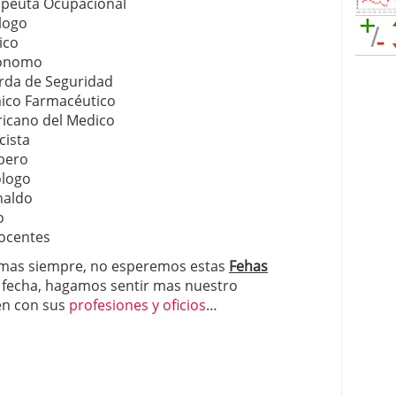
apeuta Ocupacional
logo
ico
rónomo
rda de Seguridad
mico Farmacéutico
ricano del Medico
cista
bero
ólogo
naldo
o
nocentes
mas siempre, no esperemos estas
Fehas
a fecha, hagamos sentir mas nuestro
en con sus
profesiones y oficios
…