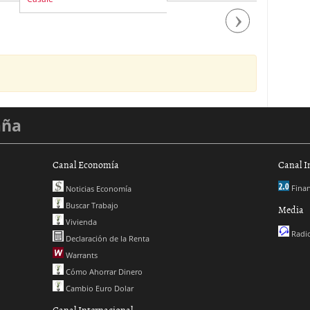
Next
aña
Canal Economía
Canal I
Finan
Noticias Economía
Buscar Trabajo
Media
Vivienda
Radio
Declaración de la Renta
Warrants
Cómo Ahorrar Dinero
Cambio Euro Dolar
Canal Internacional