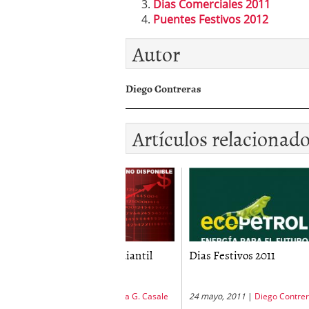
Dias Comerciales 2011
Puentes Festivos 2012
Autor
Diego Contreras
Artículos relacionad
lendario Estudiantil
Dias Festivos 2011
Festi
13
enero, 2013
|
Mirta G. Casale
24 mayo, 2011
|
Diego Contreras
27 nov
Casale