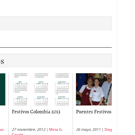
os
vos Colombia 2013
Puentes Festivos 2011
Dias Com
iembre, 2012
|
Mirta G.
26 mayo, 2011
|
Diego Contreras
25 junio, 2