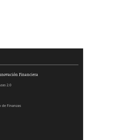
nnovación Financiera
zas 2.0
 de Finanzas