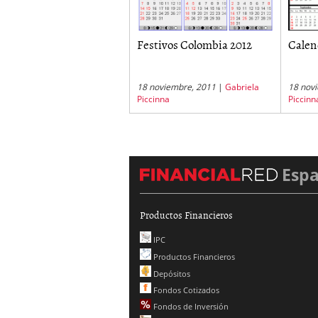
Festivos Colombia 2012
Calen
18 noviembre, 2011
|
Gabriela
18 nov
Piccinna
Piccinn
Esp
Productos Financieros
IPC
Productos Financieros
Depósitos
Fondos Cotizados
Fondos de Inversión