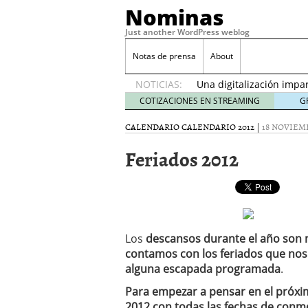
Nominas
Just another WordPress weblog
Desempleo Colombia 
Notas de prensa
About
Más allá de la gestión 
NOTICIAS:
Una digitalización impa
en el sector financiero
s
COTIZACIONES EN STREAMING
G
¿Cómo afectó el Coronav
CALENDARIO
CALENDARIO 2012
|
18 NOVIEMB
22, 2021
Consejos para el comerc
Feriados 2012
Desempleo Colombia se
Más allá de la gestión 
Los
descansos durante el año son 
contamos con los feriados que nos 
alguna escapada programada
.
Para empezar a pensar en el próxi
2012 con todas las fechas de conme