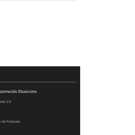
nnovación Financiera
zas 2.0
 de Finanzas