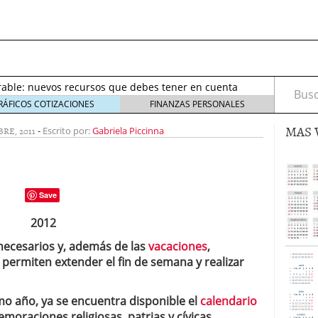
septiembre 2017
octubre 27, 2017
de salarios de un equipo
mayo 16, 2023
rable: nuevos recursos que debes tener en cuenta
Busca
eptiembre 2, 2021
RÁFICOS COTIZACIONES
FINANZAS PERSONALES
irus al desarrollo de las nuevas tecnologías?
mayo
MAS 
RE, 2011
-
Escrito por:
Gabriela Piccinna
io de Bitcoin y criptomonedas
noviembre 6, 2020
ptiembre 2017
octubre 27, 2017
de salarios de un equipo
mayo 16, 2023
Save
necesarios y, además de las
vacaciones
,
permiten extender el fin de semana y realizar
mo año, ya se encuentra disponible el
calendario
moraciones religiosas, patrias y cívicas
.