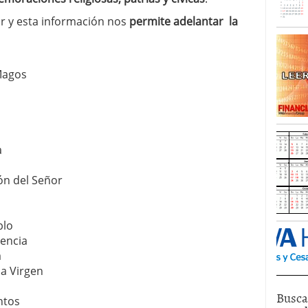
ar y esta información nos
permite adelantar la
Magos
a
ón del Señor
blo
encia
á
la Virgen
Busca
ntos