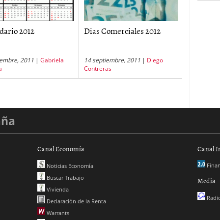
dario 2012
Dias Comerciales 2012
iembre, 2011
|
Gabriela
14 septiembre, 2011
|
Diego
a
Contreras
aña
Canal Economía
Canal I
Finan
Noticias Economía
Buscar Trabajo
Media
Vivienda
Radio
Declaración de la Renta
Warrants