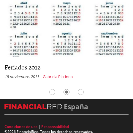
Feriados 2012
D
18 noviembre, 2011
|
Gabriela Piccinna
14
España
Condiciones de uso
|
Responsabilidad
©2026 FinancialRed. Todos los derechos reservados.