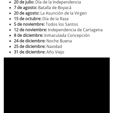
20 de julio:
Día de la Independencia
7 de agosto:
Batalla de Boyacá
20 de agosto:
La Asunción de la Virgen
15 de octubre:
Día de la Raza
5 de noviembre:
Todos los Santos
12 de noviembre:
Independencia de Cartagena
8 de diciembre:
Inmaculada Concepción
24 de diciembre:
Noche Buena
25 de diciembre:
Navidad
31 de diciembre:
Año Viejo