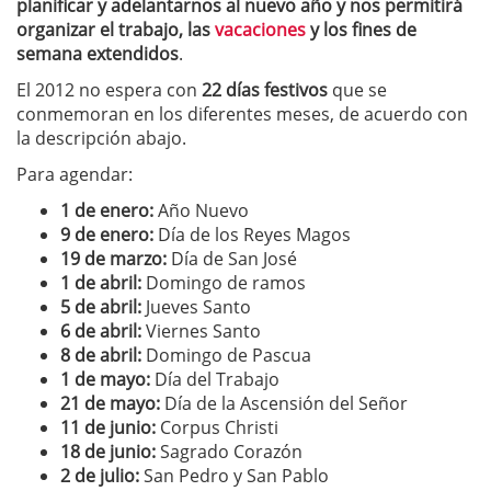
planificar y adelantarnos al nuevo año y nos permitirá
organizar el trabajo, las
vacaciones
y los fines de
semana extendidos
.
El 2012 no espera con
22 días festivos
que se
conmemoran en los diferentes meses, de acuerdo con
la descripción abajo.
Para agendar:
1 de enero:
Año Nuevo
9 de enero:
Día de los Reyes Magos
19 de marzo:
Día de San José
1 de abril:
Domingo de ramos
5 de abril:
Jueves Santo
6 de abril:
Viernes Santo
8 de abril:
Domingo de Pascua
1 de mayo:
Día del Trabajo
21 de mayo:
Día de la Ascensión del Señor
11 de junio:
Corpus Christi
18 de junio:
Sagrado Corazón
2 de julio:
San Pedro y San Pablo