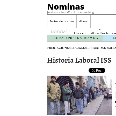
Nominas
Just another WordPress weblog
Desempleo Colombia 
Notas de prensa
About
Más allá de la gestión 
NOTICIAS:
Una digitalización impa
en el sector financiero
s
COTIZACIONES EN STREAMING
G
¿Cómo afectó el Coronav
PRESTACIONES SOCIALES
SEGURIDAD SOCI
22, 2021
Consejos para el comerc
Historia Laboral ISS
Desempleo Colombia se
Más allá de la gestión 