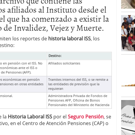
archivo que contiene las
s afiliados al Instituto desde el
l que ha comenzado a existir la
 de Invalidez, Vejez y Muerte.
miten los reportes de
historia laboral ISS
, los
estino:
Destino:
o en pensión con el ISS. No
Afiliados solicitantes
 económicas ante el ISS o
 de Pensiones (AFP).
ones económicas en pensión
Tramites internos del ISS, o se remite a
pensiones en otras entidades
las entidades de previsión que la
requieran
ensional.
Administradora Privada de Fondos de
Pensiones AFP, Oficina de Bonos
Pensionales del Ministerio de Hacienda
 la
Historia Laboral ISS
por el
Seguro Pensión
, se
tivo, en el Centro de Atención Pensiones (CAP) o