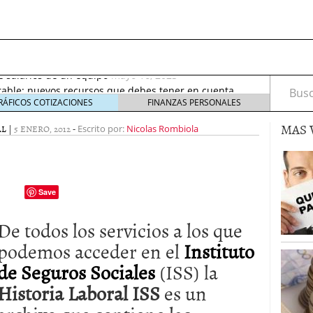
septiembre 2017
octubre 27, 2017
de salarios de un equipo
mayo 16, 2023
rable: nuevos recursos que debes tener en cuenta
Busca
eptiembre 2, 2021
RÁFICOS COTIZACIONES
FINANZAS PERSONALES
irus al desarrollo de las nuevas tecnologías?
mayo
MAS 
AL
|
5 ENERO, 2012
-
Escrito por:
Nicolas Rombiola
io de Bitcoin y criptomonedas
noviembre 6, 2020
ptiembre 2017
octubre 27, 2017
de salarios de un equipo
mayo 16, 2023
Save
De todos los servicios a los que
podemos acceder en el
Instituto
de Seguros Sociales
(ISS) la
Historia Laboral ISS
es un