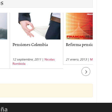
os
ones Colombia
Reforma pensional
Rentabil
tiembre, 2011
|
Nicolas
21 enero, 2013
|
Mirta G. Casale
22 enero, 
la
Next
aña