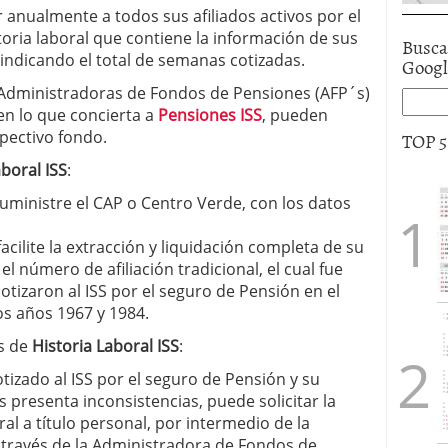
r anualmente a todos sus afiliados activos por el
toria laboral que contiene la información de sus
Busca
 indicando el total de semanas cotizadas.
Goog
s Administradoras de Fondos de Pensiones (AFP´s)
en lo que concierta a
Pensiones ISS
, pueden
spectivo fondo.
TOP 
aboral ISS
:
suministre el CAP o Centro Verde, con los datos
cilite la extracción y liquidación completa de su
 el número de afiliación tradicional, el cual fue
otizaron al ISS por el seguro de Pensión en el
s años 1967 y 1984.
es de
Historia Laboral ISS
:
tizado al ISS por el seguro de Pensión y su
 presenta inconsistencias, puede solicitar la
ral a título personal, por intermedio de la
 través de la Administradora de Fondos de