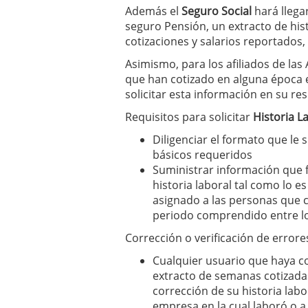
Además el
Seguro Social
hará llega
seguro Pensión, un extracto de his
cotizaciones y salarios reportados,
Asimismo, para los afiliados de la
que han cotizado en alguna época 
solicitar esta información en su re
Requisitos para solicitar
Historia L
Diligenciar el formato que le 
básicos requeridos
Suministrar información que fa
historia laboral tal como lo es
asignado a las personas que c
periodo comprendido entre lo
Corrección o verificación de error
Cualquier usuario que haya co
extracto de semanas cotizadas
corrección de su historia labo
empresa en la cual laboró o a