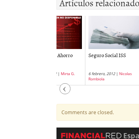
Artículos relacionad
iminación del Ahorro
Seguro Social ISS
Pensi
igatorio de...
noviembre, 2012
|
Mirta G.
6 febrero, 2012
|
Nicolas
12 sep
ale
Rombiola
Rombio
Previous
Comments are closed.
Esp