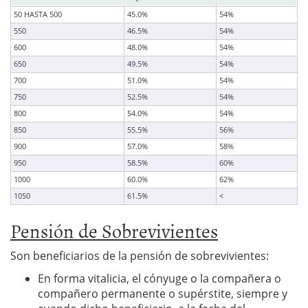
50 HASTA 500
45.0%
54%
550
46.5%
54%
600
48.0%
54%
650
49.5%
54%
700
51.0%
54%
750
52.5%
54%
800
54.0%
54%
850
55.5%
56%
900
57.0%
58%
950
58.5%
60%
1000
60.0%
62%
1050
61.5%
<
Pensión de Sobrevivientes
Son beneficiarios de la pensión de sobrevivientes:
En forma vitalicia, el cónyuge o la compañera o
compañero permanente o supérstite, siempre y