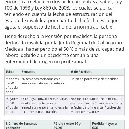
encuentra reglada en dos ordenamientos a saber, Ley
100 de 1993 y Ley 860 de 2003; los cuales se aplican
teniendo en cuenta la fecha de estructuración del
estado de invalidez, por cuanto dicha fecha es la que
agota el supuesto de hecho de la norma aplicable.
Tiene derecho a la Pensión por Invalidez, la persona
declarada inválida por la Junta Regional de Calificación
Médica al haber perdido el 50 % o más de su capacidad
laboral debido a un accidente común o una
enfermedad de origen no profesional.
Edad
Semanas
% de Fidelidad
Menores
26 semanas cotizadas en el
No exige porcentaje de fidelidad.
de 20
año inmediatamente anterior
años de
edad
Mayores
Que haya cotizado 50 semanas
20% de fidelidad entre el momento
de 20
dentro de los tres años
que cumplió los 20 años de edad y
años de
inmediatamente anteriores a la
la fecha de primera calificación del
edad
fecha de estructuración.
estado de invalidez
Número de Semanas
Pérdida entre 50 y
Pérdida mayor a
cotizadas
69,9%
66%