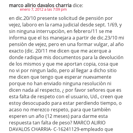
marco alirio davalos charria
dice:
enero 7, 2012 a las 7:09 pm
en dic.20/10 presente solicitud de pensión por
vejez, laboro en la rama judicial desde sept. 1/69, y
sin ninguna interrupciòn, en febrero/11 se me
informa que el Iss manejara a partir de dic.23/10 mi
pensiòn de vejez, pero en una formar vulgar, al año
exacto (dic. 20/11 me dicen que me acerque a
donde radique mis documentos para la devolución
de los mismos y que me aportan copia, cosa que
no vi por ningun lado, pero al llegar a dicho sitio
me dicen que tengo que esperar nuevamente
porque no han enviado ninguna resoluciòn ni
dicen nada al respecto, ¿ por favor señores que es
esta falta de respeto con el usuario, Ud., creen que
estoy desocupado para estar perdiendo tiempo, o
acaso no merezco respeto, para que tambièn
esperen un año (12 meses) para darme esta
respuesta tan falta de peso? MARCO ALIRIO
DAVALOS CHARRIA- C-16241129-empleado que