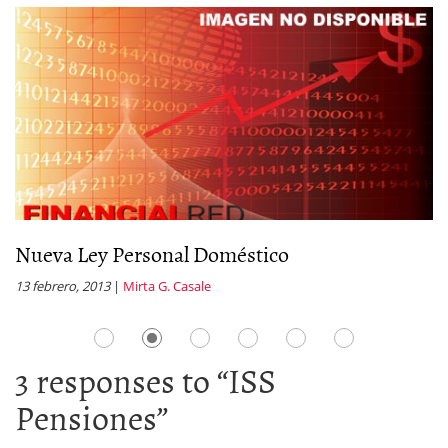
Nueva Ley Personal Doméstico
S
13 febrero, 2013
|
Mirta G. Casale
6 
3 responses to “
ISS
Pensiones
”