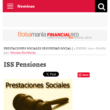
Toggle
Nominas
navigation
PRESTACIONES SOCIALES
SEGURIDAD SOCIAL
|
4 ENERO, 2012
-
Escrito
por:
Nicolas Rombiola
ISS Pensiones
Save