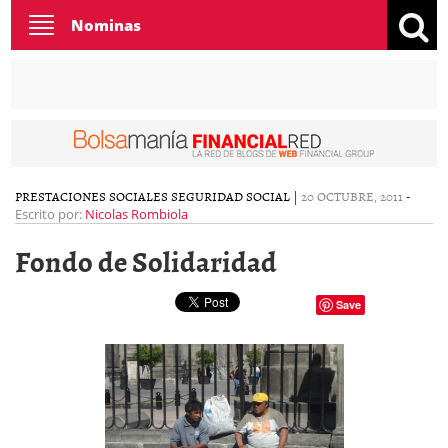
Toggle
Nominas
navigation
PRESTACIONES SOCIALES
SEGURIDAD SOCIAL
|
20 OCTUBRE, 2011
-
Escrito por:
Nicolas Rombiola
Fondo de Solidaridad
Save