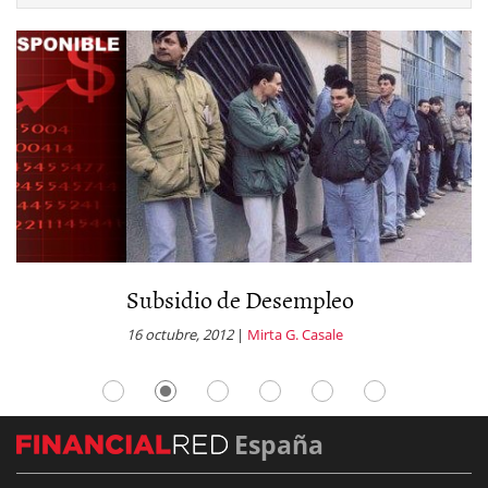
Subsidio de Desempleo
P
16 octubre, 2012
|
Mirta G. Casale
23
España