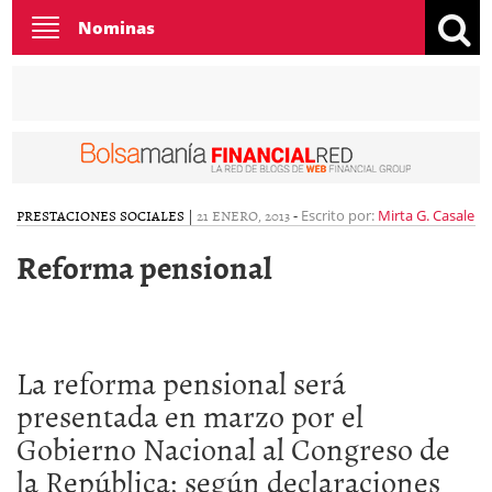
Toggle
Nominas
navigation
PRESTACIONES SOCIALES
|
21 ENERO, 2013
-
Escrito por:
Mirta G. Casale
Reforma pensional
La reforma pensional será
presentada en marzo por el
Gobierno Nacional al Congreso de
la República; según declaraciones