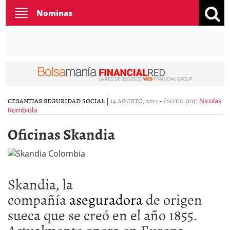
Toggle
Nominas
navigation
CESANTIAS
SEGURIDAD SOCIAL
|
14 AGOSTO, 2012
-
Escrito por:
Nicolas
Rombiola
Oficinas Skandia
Skandia, la
compañía
aseguradora
de origen
sueca que se creó en el año 1855.