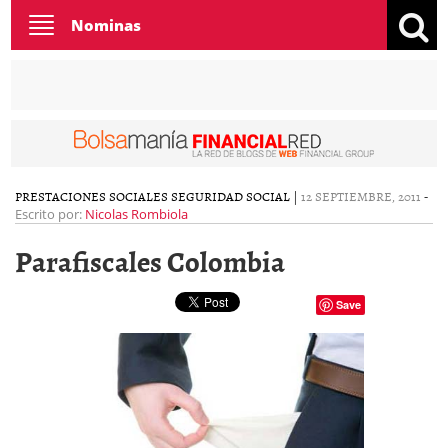
Toggle
Nominas
navigation
PRESTACIONES SOCIALES
SEGURIDAD SOCIAL
|
12 SEPTIEMBRE, 2011
-
Escrito por:
Nicolas Rombiola
Parafiscales Colombia
Save