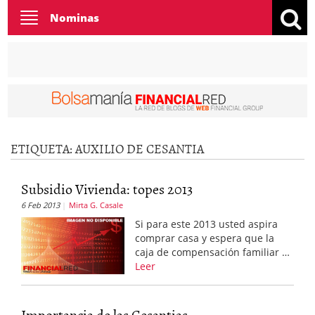
Toggle
Nominas
navigation
ETIQUETA:
AUXILIO DE CESANTIA
Subsidio Vivienda: topes 2013
6 Feb 2013
Mirta G. Casale
Si para este 2013 usted aspira
comprar casa y espera que la
caja de compensación familiar …
Leer
Importancia de las Cesantias