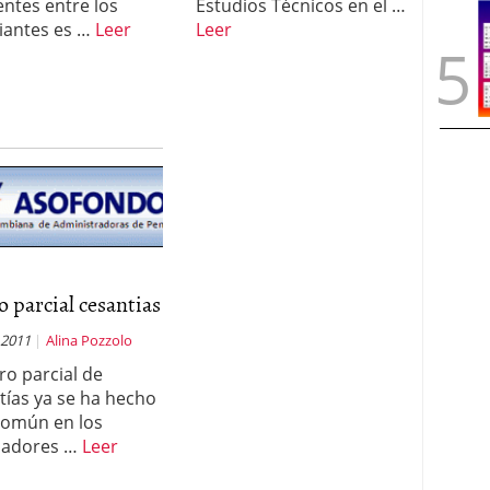
entes entre los
Estudios Técnicos en el …
iantes es …
Leer
Leer
o parcial cesantias
 2011
Alina Pozzolo
iro parcial de
tías ya se ha hecho
común en los
jadores …
Leer