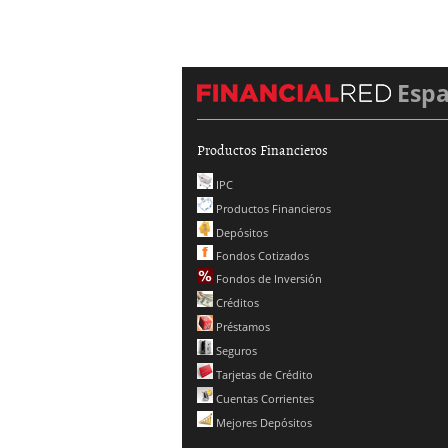
Esp
Productos Financieros
IPC
Productos Financieros
Depósitos
Fondos Cotizados
Fondos de Inversión
Créditos
Préstamos
Seguros
Tarjetas de Crédito
Cuentas Corrientes
Mejores Depósitos