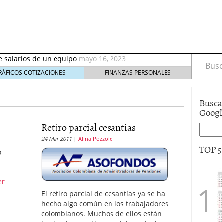
septiembre 2017
octubre 27, 2017
de salarios de un equipo
mayo 16, 2023
rable: nuevos recursos que debes tener en cuenta
Busca
eptiembre 2, 2021
RÁFICOS COTIZACIONES
FINANZAS PERSONALES
irus al desarrollo de las nuevas tecnologías?
mayo
Busca
io de Bitcoin y criptomonedas
noviembre 6, 2020
Goog
ptiembre 2017
octubre 27, 2017
de salarios de un equipo
Retiro parcial cesantias
mayo 16, 2023
24 Mar 2011
Alina Pozzolo
TOP 
o
e
er
El retiro parcial de cesantías ya se ha
hecho algo común en los trabajadores
colombianos. Muchos de ellos están