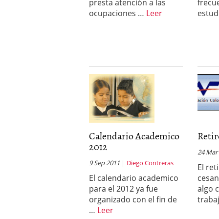
presta atención a las
frecu
ocupaciones …
Leer
estud
Calendario Academico
Retir
2012
24 Mar
9 Sep 2011
Diego Contreras
El ret
El calendario academico
cesan
para el 2012 ya fue
algo 
organizado con el fin de
traba
…
Leer