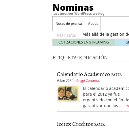
Nominas
Just another WordPress weblog
Desempleo Colombia 
Notas de prensa
About
Más allá de la gestión 
NOTICIAS:
Una digitalización impa
en el sector financiero
s
COTIZACIONES EN STREAMING
G
¿Cómo afectó el Coronav
22, 2021
ETIQUETA:
EDUCACIÓN
Consejos para el comerc
Desempleo Colombia se
Calendario Academico 2012
Más allá de la gestión 
9 Sep 2011
Diego Contreras
El calendario academic
para el 2012 ya fue
organizado con el fin d
garantizar que los …
Le
Icetex Creditos 2012