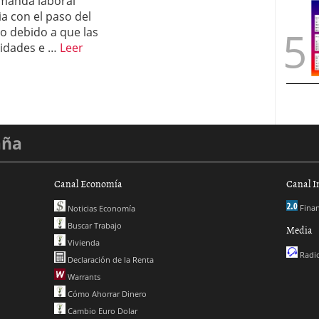
manda laboral
a con el paso del
o debido a que las
idades e …
Leer
aña
Canal Economía
Canal I
Finan
Noticias Economía
Buscar Trabajo
Media
Vivienda
Radio
Declaración de la Renta
Warrants
Cómo Ahorrar Dinero
Cambio Euro Dolar