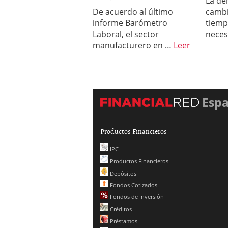
La de
De acuerdo al último
cambi
informe Barómetro
tiemp
Laboral, el sector
neces
manufacturero en …
Leer
Esp
Productos Financieros
IPC
Productos Financieros
Depósitos
Fondos Cotizados
Fondos de Inversión
Créditos
Préstamos