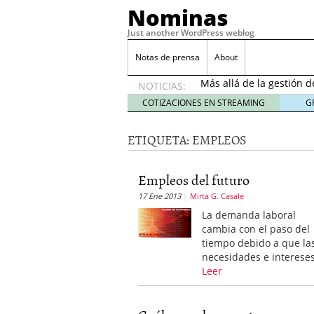
Nominas
Just another WordPress weblog
Desempleo Colombia 
Notas de prensa
About
Más allá de la gestión 
NOTICIAS:
Una digitalización impa
en el sector financiero
s
COTIZACIONES EN STREAMING
G
¿Cómo afectó el Coronav
22, 2021
ETIQUETA:
EMPLEOS
Consejos para el comerc
Desempleo Colombia se
Empleos del futuro
Más allá de la gestión 
17 Ene 2013
Mirta G. Casale
La demanda laboral
cambia con el paso del
tiempo debido a que la
necesidades e interese
Leer