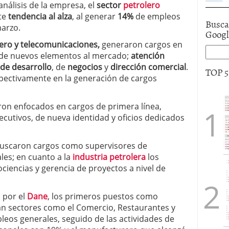
análisis de la empresa, el
sector
petrolero
te
tendencia al alza
, al generar
14%
de empleos
Busca
marzo.
Goog
iero y telecomunicaciones,
generaron cargos en
a de nuevos elementos al mercado;
atención
 de desarrollo
, de
negocios
y
dirección comercial
.
TOP 
spectivamente en la generación de cargos
on enfocados en cargos de primera línea,
jecutivos, de nueva identidad y oficios dedicados
buscaron cargos como supervisores de
les; en cuanto a la
industria petrolera
los
ciencias y gerencia de proyectos a nivel de
 por el
Dane
, los primeros puestos como
 sectores como el Comercio, Restaurantes y
eos generales, seguido de las actividades de