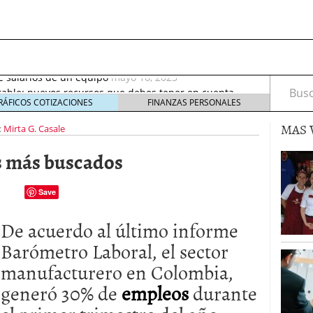
septiembre 2017
octubre 27, 2017
de salarios de un equipo
mayo 16, 2023
rable: nuevos recursos que debes tener en cuenta
Busca
eptiembre 2, 2021
RÁFICOS COTIZACIONES
FINANZAS PERSONALES
irus al desarrollo de las nuevas tecnologías?
mayo
MAS 
:
Mirta G. Casale
io de Bitcoin y criptomonedas
noviembre 6, 2020
s más buscados
ptiembre 2017
octubre 27, 2017
de salarios de un equipo
mayo 16, 2023
Save
De acuerdo al último informe
Barómetro Laboral, el sector
manufacturero en Colombia,
generó 30% de
empleos
durante