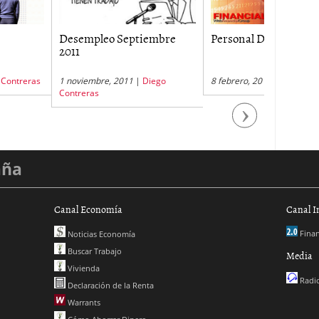
pleo Septiembre
Personal Doméstico 2013
Empleos 
embre, 2011
|
Diego
8 febrero, 2013
|
Mirta G. Casale
6 febrero, 
ras
Next
aña
Canal Economía
Canal I
Finan
Noticias Economía
Buscar Trabajo
Media
Vivienda
Radio
Declaración de la Renta
Warrants