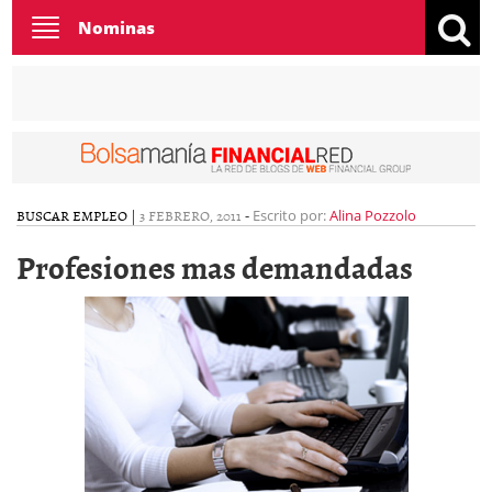
Toggle
Nominas
navigation
BUSCAR EMPLEO
|
3 FEBRERO, 2011
-
Escrito por:
Alina Pozzolo
Profesiones mas demandadas