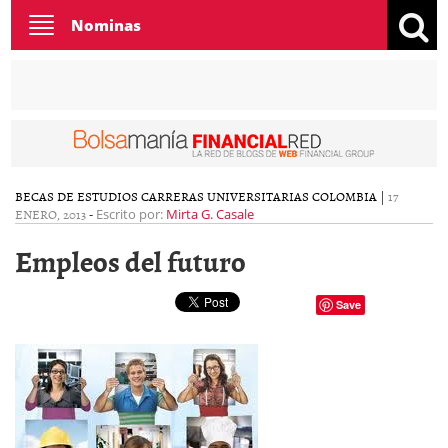
Toggle
Nominas
navigation
BECAS DE ESTUDIOS
CARRERAS UNIVERSITARIAS COLOMBIA
|
17
ENERO, 2013
-
Escrito por:
Mirta G. Casale
Empleos del futuro
Save