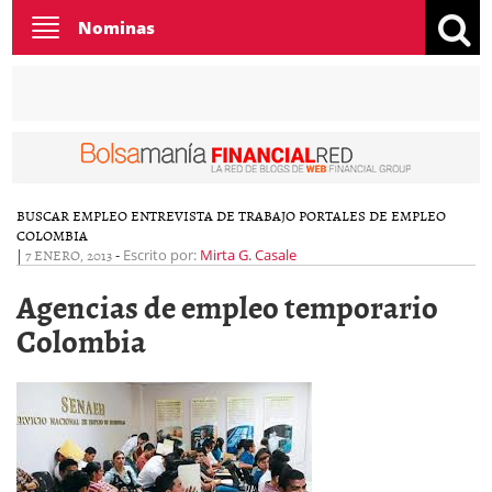
Toggle
Nominas
navigation
BUSCAR EMPLEO
ENTREVISTA DE TRABAJO
PORTALES DE EMPLEO
COLOMBIA
|
7 ENERO, 2013
-
Escrito por:
Mirta G. Casale
Agencias de empleo temporario
Colombia