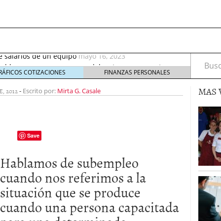
septiembre 2017
octubre 27, 2017
de salarios de un equipo
mayo 16, 2023
rable: nuevos recursos que debes tener en cuenta
Busca
eptiembre 2, 2021
RÁFICOS COTIZACIONES
FINANZAS PERSONALES
irus al desarrollo de las nuevas tecnologías?
mayo
MAS 
, 2012
-
Escrito por:
Mirta G. Casale
io de Bitcoin y criptomonedas
noviembre 6, 2020
ptiembre 2017
octubre 27, 2017
de salarios de un equipo
mayo 16, 2023
Save
Hablamos de subempleo
cuando nos referimos a la
situación que se produce
cuando una persona capacitada