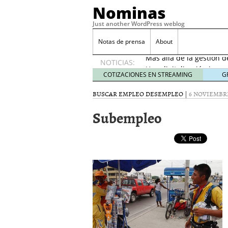
Nominas
Just another WordPress weblog
Desempleo Colombia 
Notas de prensa
About
Más allá de la gestión 
NOTICIAS:
Una digitalización impa
en el sector financiero
s
COTIZACIONES EN STREAMING
G
¿Cómo afectó el Coronav
BUSCAR EMPLEO
DESEMPLEO
|
6 NOVIEMBRE
22, 2021
Consejos para el comerc
Subempleo
Desempleo Colombia se
Más allá de la gestión 