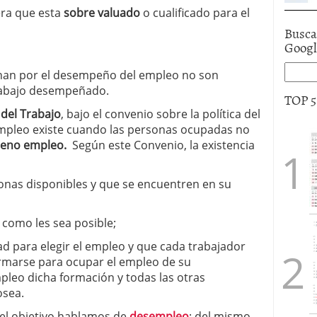
era que esta
sobre valuado
o cualificado para el
Busca
Goog
onan por el desempeño del empleo no son
trabajo desempeñado.
TOP 
 del Trabajo
, bajo el convenio sobre la política del
mpleo existe cuando las personas ocupadas no
leno empleo.
Según este Convenio, la existencia
sonas disponibles y que se encuentren en su
 como les sea posible;
ad para elegir el empleo y que cada trabajador
ormarse para ocupar el empleo de su
mpleo dicha formación y todas las otras
osea.
 el objetivo hablamos de
desempleo
; del mismo