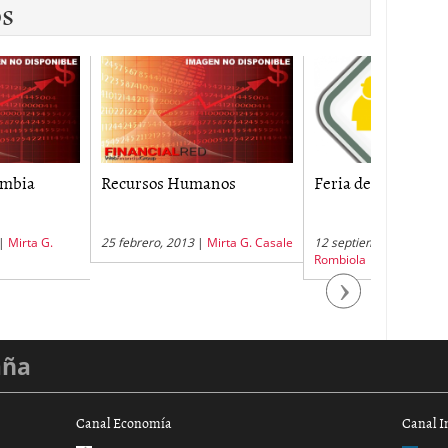
os
rsos Humanos
Feria de Empleo
Entrevist
ero, 2013
|
Mirta G. Casale
12 septiembre, 2011
|
Nicolas
1 diciembr
Rombiola
Next
aña
Canal Economía
Canal I