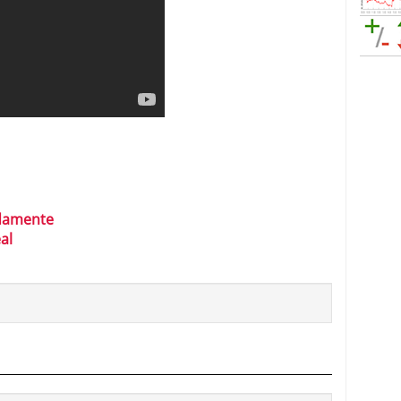
idamente
al