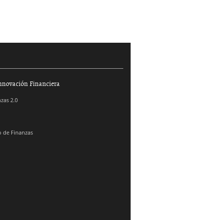
nnovación Financiera
zas 2.0
 de Finanzas