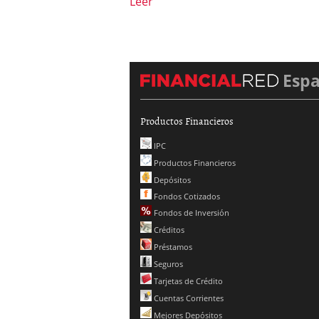
Leer
Esp
Productos Financieros
IPC
Productos Financieros
Depósitos
Fondos Cotizados
Fondos de Inversión
Créditos
Préstamos
Seguros
Tarjetas de Crédito
Cuentas Corrientes
Mejores Depósitos