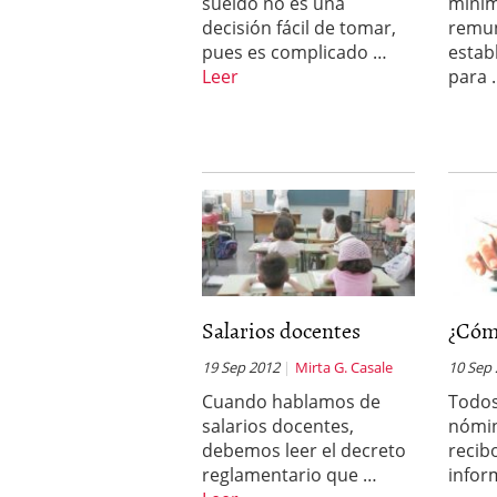
sueldo no es una
mínim
decisión fácil de tomar,
remu
pues es complicado …
estab
Leer
para
Salarios docentes
¿Cómo
19 Sep 2012
Mirta G. Casale
10 Sep
Cuando hablamos de
Todos
salarios docentes,
nómin
debemos leer el decreto
recib
reglamentario que …
infor