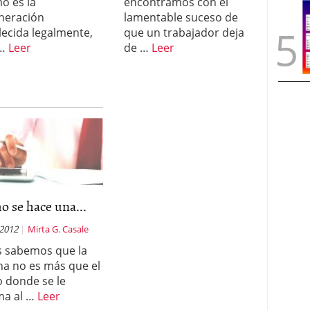
o es la
encontramos con el
neración
lamentable suceso de
lecida legalmente,
que un trabajador deja
 …
Leer
de …
Leer
 se hace una...
 2012
Mirta G. Casale
 sabemos que la
a no es más que el
o donde se le
ma al …
Leer