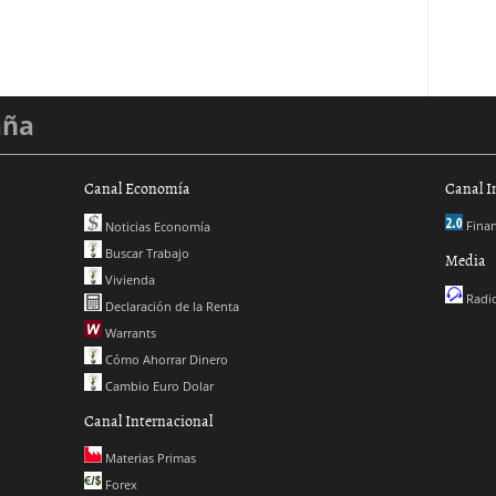
aña
Canal Economía
Canal I
Finan
Noticias Economía
Buscar Trabajo
Media
Vivienda
Radio
Declaración de la Renta
Warrants
Cómo Ahorrar Dinero
Cambio Euro Dolar
Canal Internacional
Materias Primas
Forex