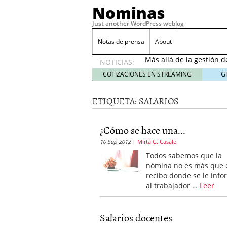
Nominas
Just another WordPress weblog
Desempleo Colombia 
Notas de prensa
About
Más allá de la gestión 
NOTICIAS:
Una digitalización impa
en el sector financiero
s
COTIZACIONES EN STREAMING
G
¿Cómo afectó el Coronav
22, 2021
ETIQUETA:
SALARIOS
Consejos para el comerc
Desempleo Colombia se
¿Cómo se hace una...
Más allá de la gestión 
10 Sep 2012
Mirta G. Casale
Todos sabemos que la
nómina no es más que 
recibo donde se le inf
al trabajador …
Leer
Salarios docentes