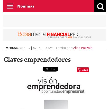
Toggle
Nominas
navigation
EMPRENDEDORES
|
26 ENERO, 2011
-
Escrito por:
Alina Pozzolo
Claves emprendedores
Save