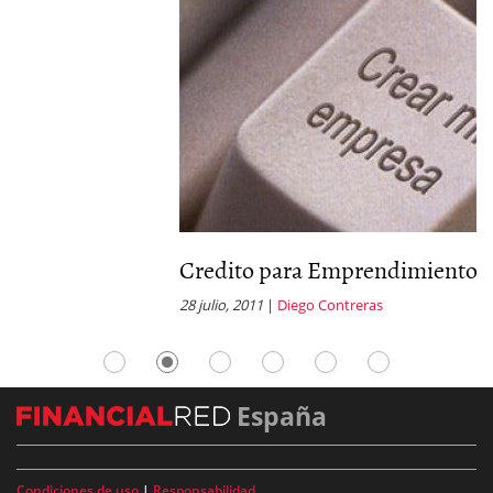
Credito para Emprendimiento
B
28 julio, 2011
|
Diego Contreras
16
España
Condiciones de uso
|
Responsabilidad