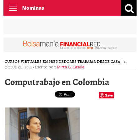
Toggle
Nominas
navigation
CURSOS VIRTUALES
EMPRENDEDORES
TRABAJAR DESDE CASA
|
11
OCTUBRE, 2012
-
Escrito por:
Mirta G. Casale
Computrabajo en Colombia
Save