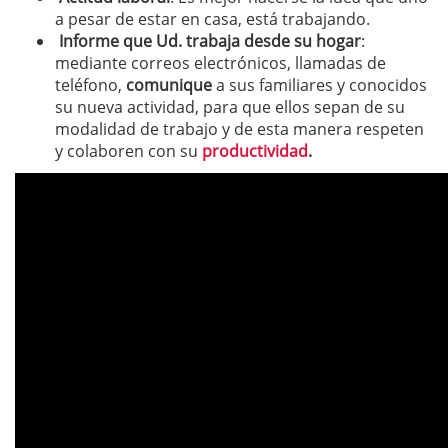
a pesar de estar en casa, está trabajando.
Informe que Ud. trabaja desde su hogar
:
mediante correos electrónicos, llamadas de
teléfono,
comunique
a sus familiares y conocidos
su nueva actividad, para que ellos sepan de su
modalidad de trabajo y de esta manera respeten
y colaboren con su
productividad
.