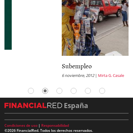
Subempleo
6 noviembre, 2012
|
Mirta G. Casale
España
Condiciones de uso
|
Responsabilidad
©2026 FinancialRed. Todos los derechos reservados.