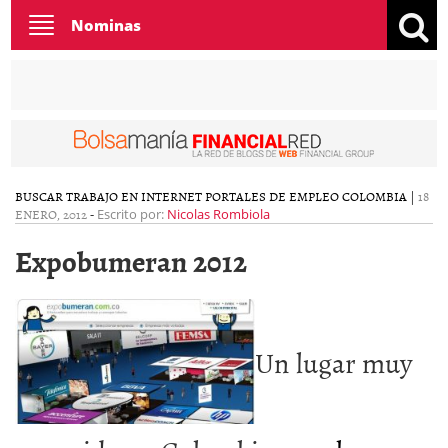
Toggle
Nominas
navigation
BUSCAR TRABAJO EN INTERNET
PORTALES DE EMPLEO COLOMBIA
|
18
ENERO, 2012
-
Escrito por:
Nicolas Rombiola
Expobumeran 2012
Un lugar muy