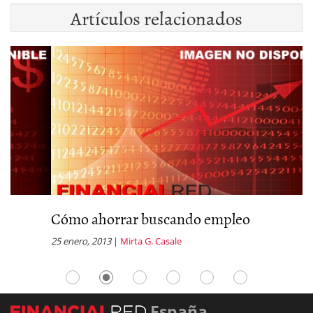
Artículos relacionados
Cómo ahorrar buscando empleo
S
25 enero, 2013
|
Mirta G. Casale
30
España