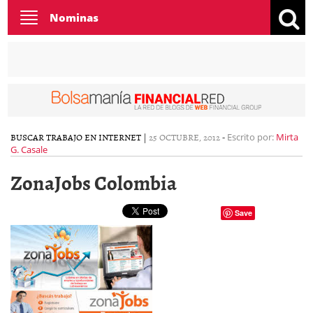
Toggle
Nominas
navigation
BUSCAR TRABAJO EN INTERNET
|
25 OCTUBRE, 2012
-
Escrito por:
Mirta
G. Casale
ZonaJobs Colombia
Save