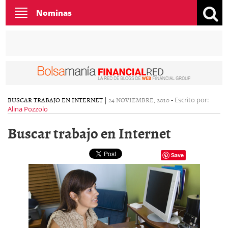
Toggle
Nominas
navigation
BUSCAR TRABAJO EN INTERNET
|
24 NOVIEMBRE, 2010
-
Escrito por:
Alina Pozzolo
Buscar trabajo en Internet
Save