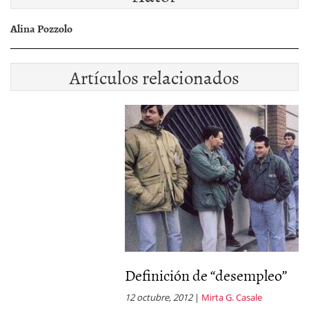
Alina Pozzolo
Artículos relacionados
Definición de “desempleo”
A
12 octubre, 2012
|
Mirta G. Casale
7 