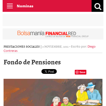
Toggle
Nominas
navigation
PRESTACIONES SOCIALES
|
3 NOVIEMBRE, 2011
-
Escrito por:
Diego
Contreras
Fondo de Pensiones
Save