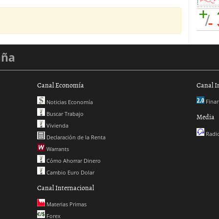
aña
Canal Economía
Canal I
Finan
Noticias Economía
Buscar Trabajo
Media
Vivienda
Radio
Declaración de la Renta
Warrants
Cómo Ahorrar Dinero
Cambio Euro Dolar
Canal Internacional
Materias Primas
Forex