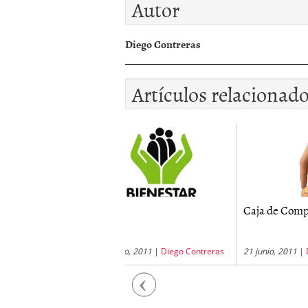
Autor
Diego Contreras
Artículos relacionad
BF
Caja de Compensacion
Exame
arzo, 2011
|
Diego Contreras
21 junio, 2011
|
Diego Contreras
12 may
Previous