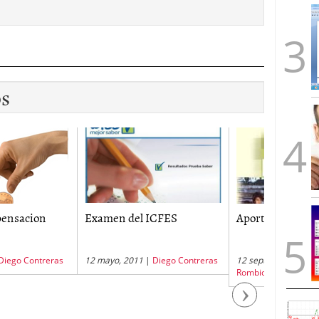
os
n del ICFES
Aportes al ICBF
Jornada l
Colombi
o, 2011
|
Diego Contreras
12 septiembre, 2011
|
Nicolas
6 diciembr
Rombiola
Casale
Next