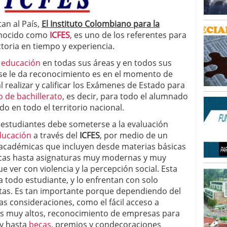
an al País,
El Instituto Colombiano para la
nocido como
ICFES
, es uno de los referentes para
toria en tiempo y experiencia.
a
educación
en todas sus áreas y en todos sus
se le da reconocimiento es en el momento de
l realizar y calificar los Exámenes de Estado para
o de bachillerato
, es decir, para todo el alumnado
o en todo el territorio nacional.
estudiantes debe someterse a la evaluación
ducación
a través del
ICFES
, por medio de un
académicas que incluyen desde materias básicas
icas hasta asignaturas muy modernas y muy
 ver con violencia y la percepción social. Esta
a todo estudiante, y lo enfrentan con solo
ntas. Es tan importante porque dependiendo del
as consideraciones, como el fácil acceso a
s muy altos, reconocimiento de empresas para
y hasta
becas
, premios y condecoraciones