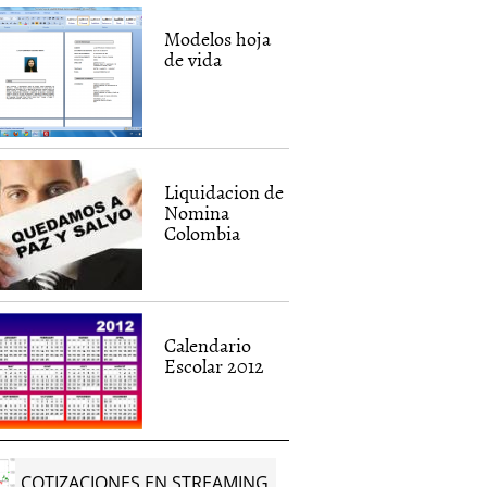
Modelos hoja
de vida
Liquidacion de
Nomina
Colombia
aboral en
Pagos al ICBF
ICBF
Calendario
a
Escolar 2012
e, 2012
|
Mirta G.
12 septiembre, 2011
|
Nicolas
3 marzo, 2011
Rombiola
COTIZACIONES EN STREAMING