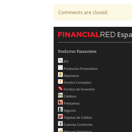
Comments are closed.
Esp
Productos Financieros
IPC
Productos Financieros
Depósitos
Fondos Cotizados
Fondos de Inversión
Créditos
Préstamos
Seguros
Tarjetas de Crédito
Cuentas Corrientes
Mejores Depósitos