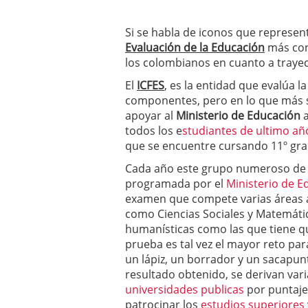
Si se habla de iconos que represent
Evaluación de la Educación
más co
los colombianos en cuanto a trayec
El
ICFES
, es la entidad que evalúa l
componentes, pero en lo que más 
apoyar al
Ministerio de Educación
a
todos los e
studiantes de ultimo añ
que se encuentre cursando 11º grad
Cada año este grupo numeroso de 
programada por el
Ministerio de E
examen que compete varias áreas 
como Ciencias Sociales y Matemát
humanísticas como las que tiene que
prueba es tal vez el mayor reto par
un lápiz, un borrador y un sacapu
resultado obtenido, se derivan vari
universidades publicas
por puntaje
patrocinar los
estudios superiores