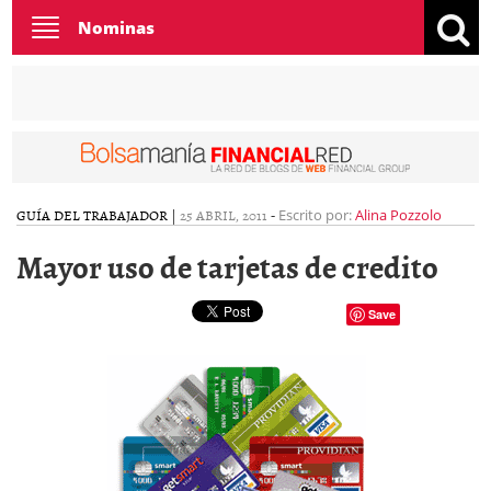
Toggle
Nominas
navigation
GUÍA DEL TRABAJADOR
|
25 ABRIL, 2011
-
Escrito por:
Alina Pozzolo
Mayor uso de tarjetas de credito
Save