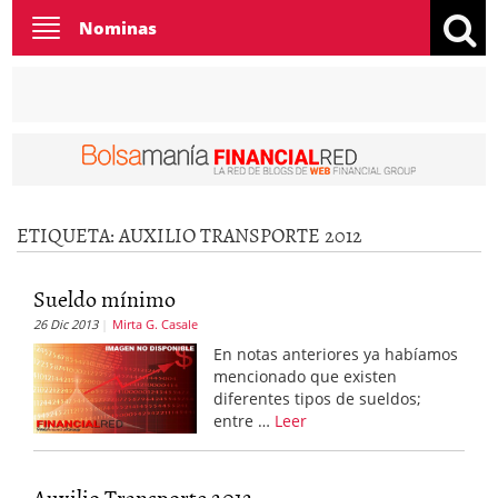
Toggle
Nominas
navigation
ETIQUETA:
AUXILIO TRANSPORTE 2012
Sueldo mínimo
26 Dic 2013
Mirta G. Casale
En notas anteriores ya habíamos
mencionado que existen
diferentes tipos de sueldos;
entre …
Leer
Auxilio Transporte 2012