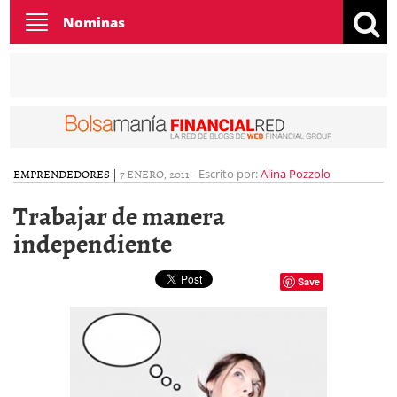
Toggle
Nominas
navigation
EMPRENDEDORES
|
7 ENERO, 2011
-
Escrito por:
Alina Pozzolo
Trabajar de manera
independiente
Save