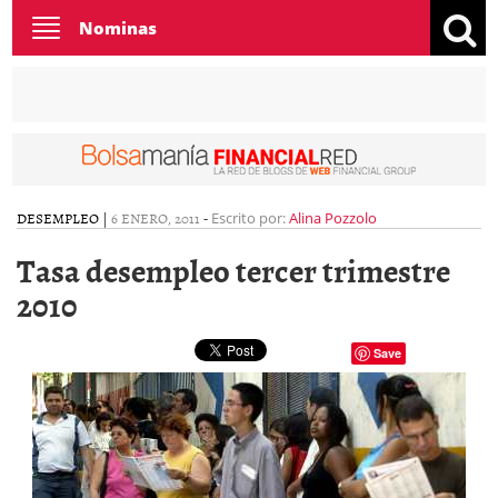
Toggle
Nominas
navigation
DESEMPLEO
|
6 ENERO, 2011
-
Escrito por:
Alina Pozzolo
Tasa desempleo tercer trimestre
2010
Save