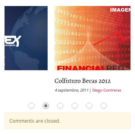
Colfuturo Becas 2012
B
4 septiembre, 2011
|
Diego Contreras
10
Comments are closed.