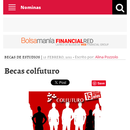
Toggle
Nominas
navigation
BECAS DE ESTUDIOS
|
15 FEBRERO, 2011
-
Escrito por:
Alina Pozzolo
Becas colfuturo
Save