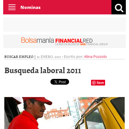
Toggle
Nominas
navigation
BUSCAR EMPLEO
|
21 ENERO, 2011
-
Escrito por:
Alina Pozzolo
Busqueda laboral 2011
Save