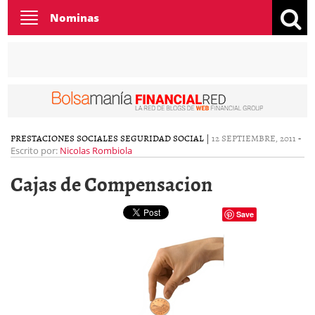
Toggle
Nominas
navigation
PRESTACIONES SOCIALES
SEGURIDAD SOCIAL
|
12 SEPTIEMBRE, 2011
-
Escrito por:
Nicolas Rombiola
Cajas de Compensacion
Save