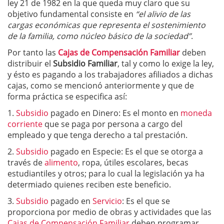
ley 21 de 1982 en la que queda muy claro que su
objetivo fundamental consiste en
“el alivio de las
cargas económicas que representa el sostenimiento
de la familia, como núcleo básico de la sociedad”
.
Por tanto las
Cajas de Compensación Familiar
deben
distribuir el
Subsidio Familiar
, tal y como lo exige la ley,
y ésto es pagando a los trabajadores afiliados a dichas
cajas, como se mencionó anteriormente y que de
forma práctica se especifica así:
1.
Subsidio
pagado en Dinero: Es el monto en
moneda
corriente
que se paga por persona a cargo del
empleado y que tenga derecho a tal prestación.
2.
Subsidio
pagado en Especie: Es el que se otorga a
través de
alimento
, ropa, útiles escolares, becas
estudiantiles y otros; para lo cual la legislación ya ha
determiado quienes reciben este beneficio.
3.
Subsidio
pagado en
Servicio
: Es el que se
proporciona por medio de obras y actividades que las
Cajas de Compensación Familiar
deben programar