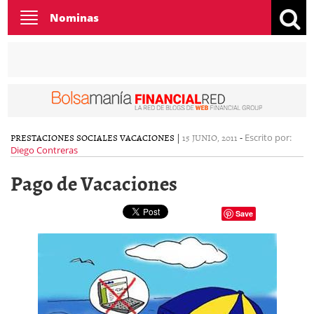
Toggle
Nominas
navigation
PRESTACIONES SOCIALES
VACACIONES
|
15 JUNIO, 2011
-
Escrito por:
Diego Contreras
Pago de Vacaciones
Save