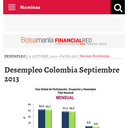
Toggle
Nominas
navigation
DESEMPLEO
|
31 OCTUBRE, 2013
-
Escrito por:
Nicolas Rombiola
Desempleo Colombia Septiembre
2013