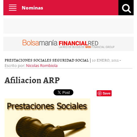
Toggle
Nominas
navigation
PRESTACIONES SOCIALES
SEGURIDAD SOCIAL
|
10 ENERO, 2012
-
Escrito por:
Nicolas Rombiola
Afiliacion ARP
Save