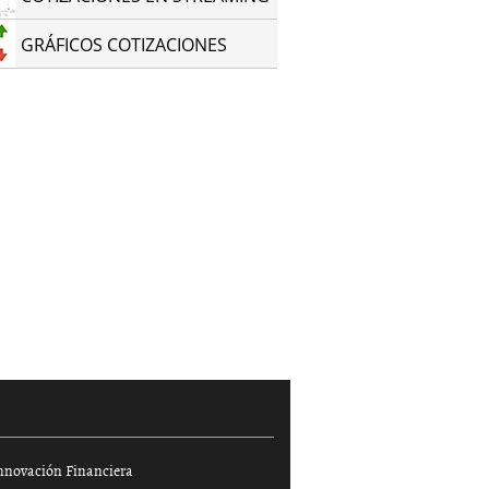
GRÁFICOS COTIZACIONES
de Transporte
Auxilio de transporte 2013
ARP Colomb
, 2011
|
Diego
28 diciembre, 2012
|
Mirta G.
11 marzo, 201
Casale
nnovación Financiera