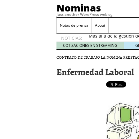
Nominas
Just another WordPress weblog
Desempleo Colombia 
Notas de prensa
About
Más allá de la gestión 
NOTICIAS:
Una digitalización impa
en el sector financiero
s
COTIZACIONES EN STREAMING
G
¿Cómo afectó el Coronav
CONTRATO DE TRABAJO
LA NOMINA
PRESTAC
22, 2021
Consejos para el comerc
Enfermedad Laboral
Desempleo Colombia se
Más allá de la gestión 