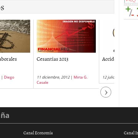
os
tias 2013
Accidente Laboral
Auxilio 
embre, 2012
|
Mirta G.
12 julio, 2011
|
Diego Contreras
17 octubre
Contreras
Next
aña
Canal Economía
Canal I