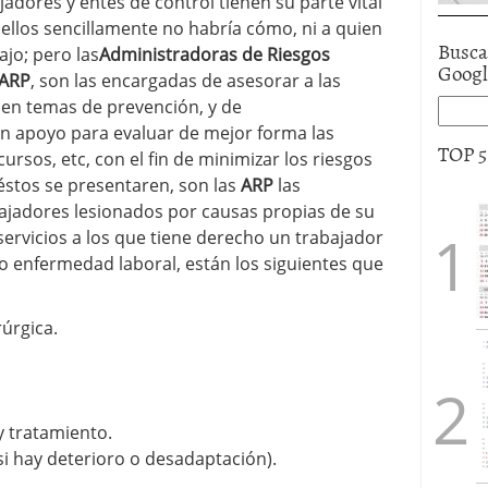
adores y entes de control tienen su parte vital
 ellos sencillamente no habría cómo, ni a quien
Busca
jo; pero las
Administradoras de Riesgos
Goog
ARP
, son las encargadas de asesorar a las
en temas de prevención, y de
n apoyo para evaluar de mejor forma las
TOP 
cursos, etc, con el fin de minimizar los riesgos
éstos se presentaren, son las
ARP
las
ajadores lesionados por causas propias de su
ervicios a los que tiene derecho un trabajador
o enfermedad laboral, están los siguientes que
rúrgica.
y tratamiento.
si hay deterioro o desadaptación).