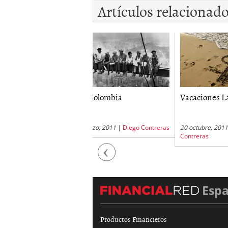
Artículos relacionad
P Colombia
Vacaciones Laborales
Cesan
marzo, 2011
|
Diego Contreras
20 octubre, 2011
|
Diego
11 dici
Contreras
Casale
Previous
Esp
Productos Financieros