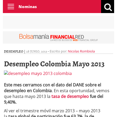
Toggle
Nominas
navigation
DESEMPLEO
|
28 JUNIO, 2013
-
Escrito por:
Nicolas Rombiola
Desempleo Colombia Mayo 2013
Este mes cerramos con el dato del DANE sobre el
desempleo en Colombia
. En esta oportunidad, vemos
que hasta mayo 2013 la
tasa de desempleo
fue del
9,40%.
Al ver el trimestre móvil marzo 2013 – mayo 2013
la
tasa global de participación fue 63,7%, la de