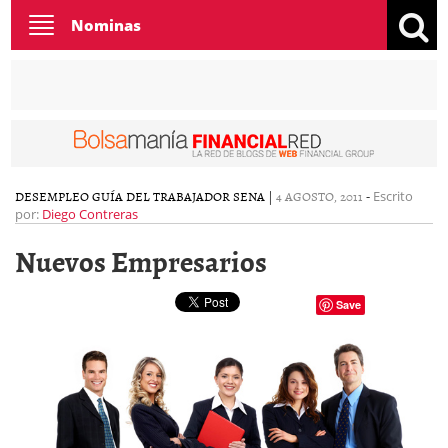
Toggle
Nominas
navigation
DESEMPLEO
GUÍA DEL TRABAJADOR
SENA
|
4 AGOSTO, 2011
-
Escrito
por:
Diego Contreras
Nuevos Empresarios
Save