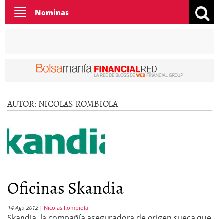
Toggle
Nominas
navigation
AUTOR:
NICOLAS ROMBIOLA
Oficinas Skandia
14 Ago 2012
Nicolas Rombiola
Skandia, la compañía aseguradora de origen sueca que