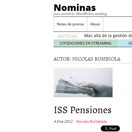
Nominas
Just another WordPress weblog
Desempleo Colombia 
Notas de prensa
About
Más allá de la gestión 
NOTICIAS:
Una digitalización impa
en el sector financiero
s
COTIZACIONES EN STREAMING
G
¿Cómo afectó el Coronav
22, 2021
AUTOR:
NICOLAS ROMBIOLA
Consejos para el comerc
Desempleo Colombia se
Más allá de la gestión 
ISS Pensiones
4 Ene 2012
Nicolas Rombiola