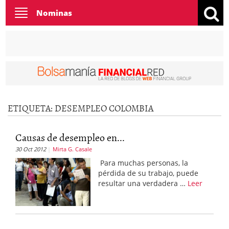
Toggle
Nominas
navigation
ETIQUETA:
DESEMPLEO COLOMBIA
Causas de desempleo en...
30 Oct 2012
Mirta G. Casale
Para muchas personas, la
pérdida de su trabajo, puede
resultar una verdadera …
Leer