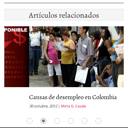
Artículos relacionados
Causas de desempleo en Colombia
D
30 octubre, 2012
|
Mirta G. Casale
31