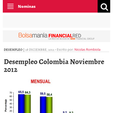
Toggle
Nominas
navigation
DESEMPLEO
|
28 DICIEMBRE, 2012
-
Escrito por:
Nicolas Rombiola
Desempleo Colombia Noviembre
2012