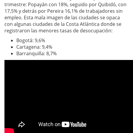
trimestre: Popayán con 18%, seguido por Quibidó, con
17,5% y detrás por Pereira 16,1% de trabajadores sin
empleo. Esta mala imagen de las ciudades se opaca
con algunas ciudades de la Costa Atlántica donde se
registraron las menores tasas de desocupación:
Bogotá: 9,6%
Cartagena: 9,4%
Barranquilla: 8,7%