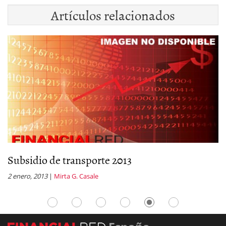
Artículos relacionados
Subsidio de transporte 2013
L
2 enero, 2013
|
Mirta G. Casale
17