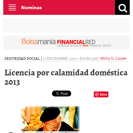
Toggle
Nominas
navigation
SEGURIDAD SOCIAL
|
17 DICIEMBRE, 2012
-
Escrito por:
Mirta G. Casale
Licencia por calamidad doméstica
2013
Save