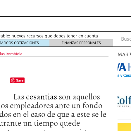
septiembre 2017
octubre 27, 2017
de salarios de un equipo
mayo 16, 2023
rable: nuevos recursos que debes tener en cuenta
Busca
eptiembre 2, 2021
RÁFICOS COTIZACIONES
FINANZAS PERSONALES
irus al desarrollo de las nuevas tecnologías?
mayo
MAS 
las Rombiola
io de Bitcoin y criptomonedas
noviembre 6, 2020
ptiembre 2017
octubre 27, 2017
de salarios de un equipo
mayo 16, 2023
Save
Las
cesantias
son aquellos
 los empleadores ante un fondo
os en el caso de que a este se le
durante un tiempo quede