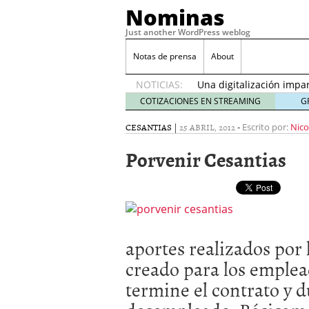
Nominas
Just another WordPress weblog
Desempleo Colombia 
Notas de prensa
About
Más allá de la gestión 
NOTICIAS:
Una digitalización impa
en el sector financiero
s
COTIZACIONES EN STREAMING
G
¿Cómo afectó el Coronav
CESANTIAS
|
25 ABRIL, 2012
-
22, 2021
Escrito por:
Nico
Consejos para el comerc
Porvenir Cesantias
Desempleo Colombia se
Más allá de la gestión 
aportes realizados por
creado para los emplead
termine el contrato y 