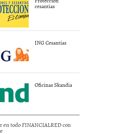
Proteccion
cesantias
ING Cesantias
Oficinas Skandia
r en todo FINANCIALRED con
le