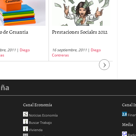
io de Cesantia
Prestaciones Sociales 2012
ING Cesa
bre, 2011
|
Diego
16 septiembre, 2011
|
Diego
4 mayo, 20
ras
Contreras
Next
aña
Canal Economía
Canal I
Finan
Noticias Economía
Buscar Trabajo
Media
Vivienda
Radio