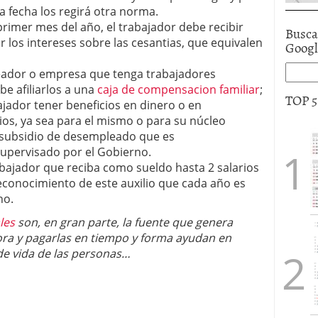
a fecha los regirá otra norma.
primer mes del año, el trabajador debe recibir
Busca
los intereses sobre las cesantias, que equivalen
Goog
eador o empresa que tenga trabajadores
be afiliarlos a una
caja de compensacion familiar
;
TOP 
ajador tener beneficios en dinero o en
os, ya sea para el mismo o para su núcleo
l subsidio de desempleado que es
supervisado por el Gobierno.
rabajador que reciba como sueldo hasta 2 salarios
econocimiento de este auxilio que cada año es
no.
les
son, en gran parte, la fuente que genera
ora y pagarlas en tiempo y forma ayudan en
de vida de las personas…