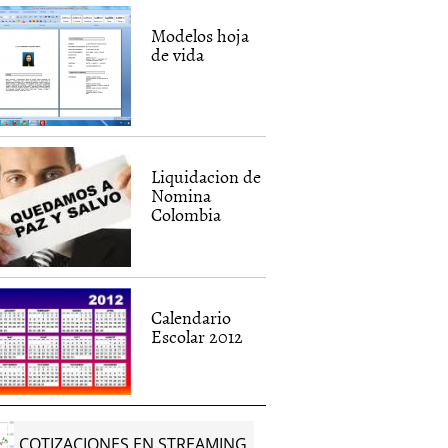
Modelos hoja
de vida
Liquidacion de
Nomina
Colombia
Calendario
Escolar 2012
e de Trabajo
¿Qué son las EPS?
Vacaciones 
COTIZACIONES EN STREAMING
011
|
Diego Contreras
10 diciembre, 2012
|
Mirta G.
20 octubre, 20