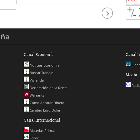
Next
aña
Canal Economía
Canal I
Finan
Noticias Economía
Buscar Trabajo
Media
Vivienda
Radio
Declaración de la Renta
Warrants
Cómo Ahorrar Dinero
Cambio Euro Dolar
Canal Internacional
Materias Primas
Forex