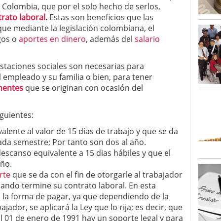
 Colombia, que por el solo hecho de serlos,
rato laboral
.
Estas son beneficios que las
ue mediante la legislación colombiana, el
gos o
aportes en dinero
, además del
salario
staciones sociales son necesarias para
 empleado y su familia o bien, para tener
nentes
que se originan con ocasión del
iguientes:
valente al valor de 15 días de trabajo y que se da
da semestre; Por tanto son dos al año.
descanso equivalente a 15 dias hábiles y que el
ño.
rte
que se da con el fin de otorgarle al trabajador
ando termine su contrato laboral. En esta
n la forma de pagar, ya que dependiendo de la
ajador, se aplicará la Ley que lo rija; es decir, que
l 01 de enero de 1991 hay un soporte legal y para