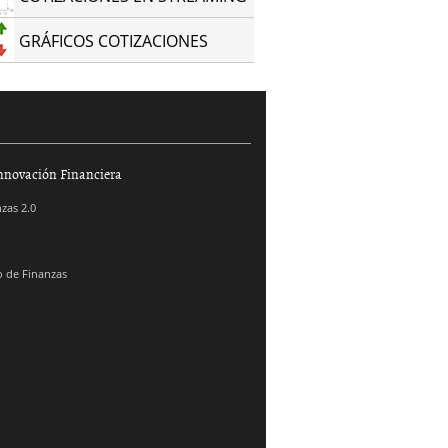
Casale
Contreras
GRÁFICOS COTIZACIONES
nnovación Financiera
zas 2.0
 de Finanzas