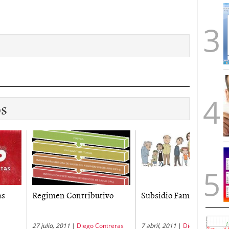
os
en Contributivo
Subsidio Familiar
Accident
o, 2011
|
Diego Contreras
7 abril, 2011
|
Diego Contreras
24 junio, 2