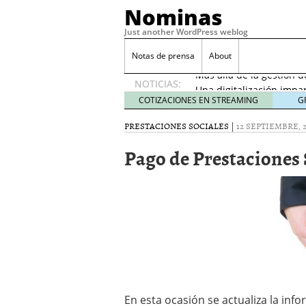
Nominas
Just another WordPress weblog
Desempleo Colombia 
Notas de prensa
About
Más allá de la gestión 
NOTICIAS:
Una digitalización impa
en el sector financiero
s
COTIZACIONES EN STREAMING
G
¿Cómo afectó el Coronav
PRESTACIONES SOCIALES
|
12 SEPTIEMBRE, 2
22, 2021
Consejos para el comerc
Pago de Prestaciones 
Desempleo Colombia se
Más allá de la gestión 
En esta ocasión se actualiza la inf