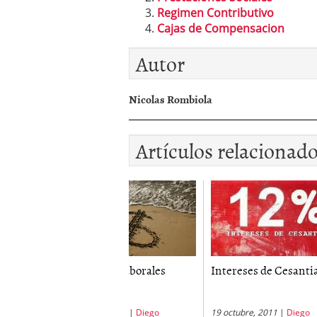
Regimen Contributivo
Cajas de Compensacion
Autor
Nicolas Rombiola
Artículos relacionad
caciones Laborales
Intereses de Cesantias
Regim
octubre, 2011
|
Diego
19 octubre, 2011
|
Diego
27 juli